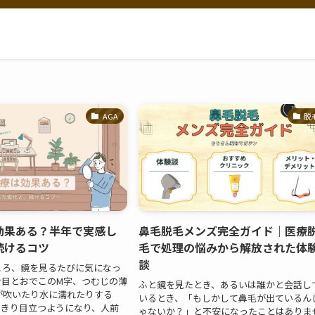
AGA
脱
は効果ある？半年で実感し
鼻毛脱毛メンズ完全ガイド｜医療
続けるコツ
毛で処理の悩みから解放された体
談
ころ、鏡を見るたびに気になっ
け目とおでこのM字、つむじの薄
ふと鏡を見たとき、あるいは誰かと会話し
が吹いたり水に濡れたりする
いるとき、「もしかして鼻毛が出ているん
っきり目立つようになり、人前
ゃないか？」と不安になったことはありま