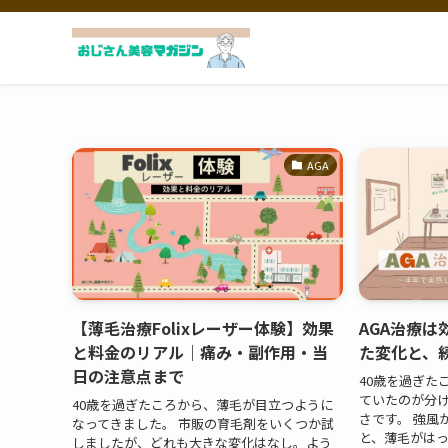
AGA
【薄毛治療Folixレーザー体験】効果
AGA治療
と料金のリアル｜痛み・副作用・当
た変化と、
日の注意点まで
40歳を過ぎた
ていたのが分
40歳を過ぎたころから、薄毛が目立つように
さです。 強風
なってきました。 市販の育毛剤をいくつか試
と、薄毛がは
しましたが、どれも大きな変化はなし。よう