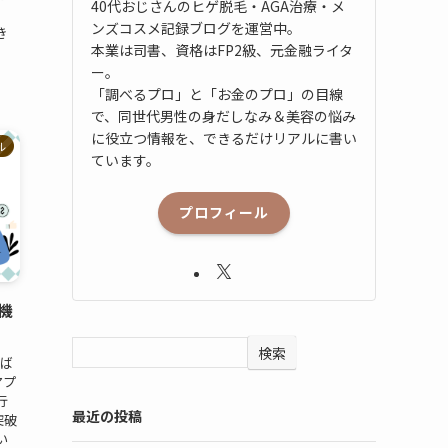
40代おじさんのヒゲ脱毛・AGA治療・メ
ンズコスメ記録ブログを運営中。
き
本業は司書、資格はFP2級、元金融ライタ
.
ー。
「調べるプロ」と「お金のプロ」の目線
で、同世代男性の身だしなみ＆美容の悩み
に役立つ情報を、できるだけリアルに書い
ル
ています。
プロフィール
機
検索
選ば
アプ
行
最近の投稿
突破
い