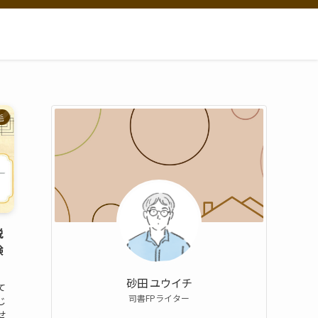
毛
脱
験
砂田 ユウイチ
て
司書FPライター
じ
せ