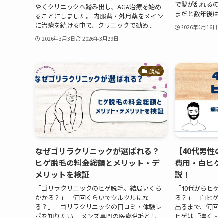
で髪が乱れるの
やくクリニックへ踏み出し、AGA治療を始め
まだと数年後は
ることにしました。 内服薬・外用薬をメイン
に治療を続ける中で、クリニックで勧め...
2026年2月16日
2026年3月3日
2026年3月29日
脱毛
なぜゴリラクリニックが選ばれる？
【40代男
ヒゲ脱毛の料金総額とメリット・デ
費用・白ヒ
メリットを検証
説！
「ゴリラクリニックのヒゲ脱毛、結局いくら
「40代からヒ
かかる？」「何回くらいでツルツルにな
る？」「白ヒ
る？」「ゴリラクリニックの口コミ・体験レ
出るまで、何回
ポを知りたい」 メンズ専門の医療脱毛とし
ヒゲは「濃く