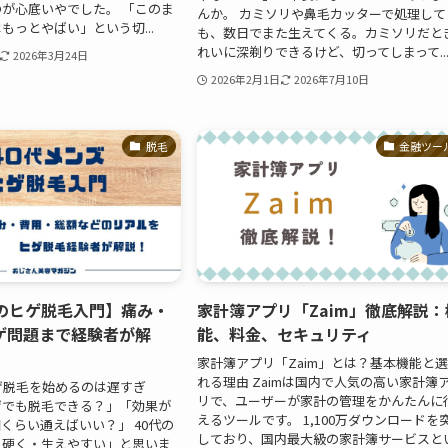
が心底いやでした。 「このま
んか。 カミソリや鼻毛カッターで処理して
もっとやばい」という切...
も、数日でまた生えてくる。カミソリだと
れいに深剃りできるけど、切ってしまって..
2026年3月24日
2026年2月1日
2026年7月10日
脱毛
金融ツー
性のヒゲ脱毛入門】痛み・
家計簿アプリ「Zaim」徹底解説：
ゲ問題まで経験者が解
能、料金、セキュリティ
家計簿アプリ「Zaim」とは？基本機能と
れる理由 Zaimは国内で人気の高い家計簿
ゲ脱毛を始めるのは遅すぎ
リで、ユーザーが家計の管理をかんたんに
ゲでも脱毛できる？」「効果が
えるツールです。 1,100万ダウンロードを
くらい通えばいい？」 40代の
しており、国内最大級の家計簿サービスと
・硬く・生えやすい」と思いま