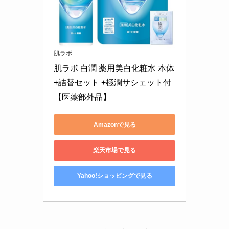
肌ラボ
肌ラボ 白潤 薬用美白化粧水 本体
+詰替セット +極潤サシェット付 
【医薬部外品】
Amazonで見る
楽天市場で見る
Yahoo!ショッピングで見る